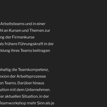
n Arbeitsteams und in einer
hl an Kursen und Themen zur
tung der Firmenkurse
ls frühere Führungskraft in der
cklung ihres Teams beitragen
chhaltig die Teamkompetenz,
lexion der Arbeitsprozesse
hren Teams. Darüber hinaus
fikation mit dem Unternehmen.
r aktuellen Situation, in der
n Teamworkshop mehr Sinn als je