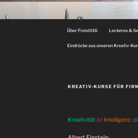
Zum
Inhalt
springen
FREI
Über Freistil16
Leckeres & S
Verkauf von Ku
Eindrücke aus unseren Kreativ-Ku
KREATIV-KURSE FÜR FIR
Kreativität
ist
Intelligenz,
di
Albert
Einstein