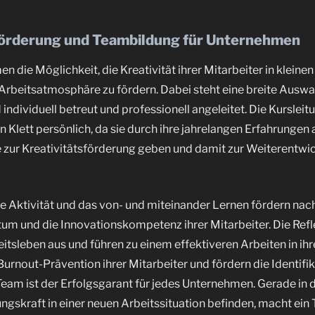
sförderung und Teambildung für Unternehmen
n die Möglichkeit, die Kreativität ihrer Mitarbeiter in kleine
beitsatmosphäre zu fördern. Dabei steht eine breite Auswa
individuell betreut und professionell angeleitet. Die Kurslei
Klett persönlich, da sie durch ihre jahrelangen Erfahrungen a
e zur Kreativitätsförderung geben und damit zur Weiterentwi
e Aktivität und das von- und miteinander Lernen fördern na
tum und die Innovationskompetenz ihrer Mitarbeiter. Die Ref
beitsleben aus und führen zu einem effektiveren Arbeiten in i
 Burnout-Prävention ihrer Mitarbeiter und fördern die Identi
eam ist der Erfolgsgarant für jedes Unternehmen. Gerade in de
rungskraft in einer neuen Arbeitssituation befinden, macht ei