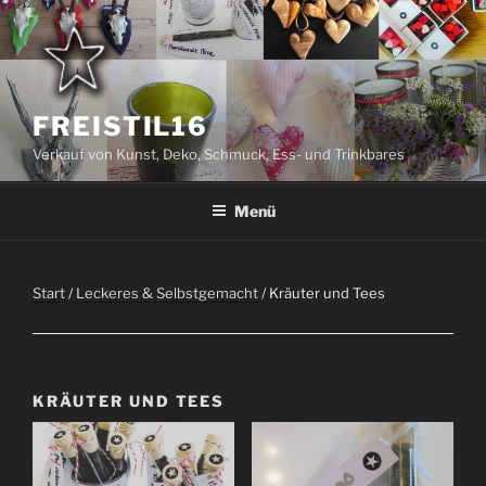
Zum
Inhalt
springen
FREISTIL16
Verkauf von Kunst, Deko, Schmuck, Ess- und Trinkbares
Menü
Start
/
Leckeres & Selbstgemacht
/ Kräuter und Tees
KRÄUTER UND TEES