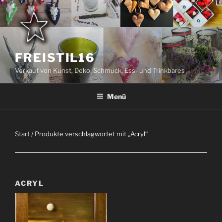
Zum
Inhalt
springen
FREISTIL16
Verkauf von Kunst, Deko, Schmuck, Ess- und Trinkbares
Menü
Start
/ Produkte verschlagwortet mit „Acryl“
ACRYL