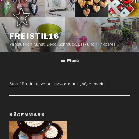
Zum
Inhalt
springen
FREISTIL16
Verkauf von Kunst, Deko, Schmuck, Ess- und Trinkbares
Menü
Start
/ Produkte verschlagwortet mit „hägenmark“
HÄGENMARK