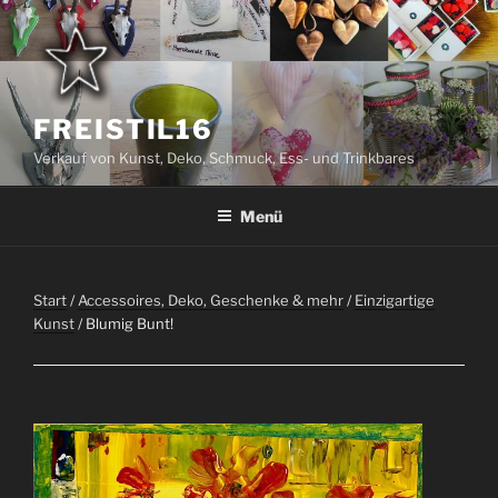
Zum
Inhalt
springen
FREISTIL16
Verkauf von Kunst, Deko, Schmuck, Ess- und Trinkbares
Menü
Start
/
Accessoires, Deko, Geschenke & mehr
/
Einzigartige
Kunst
/ Blumig Bunt!