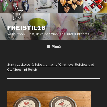
Zum
Inhalt
springen
FREISTIL16
Verkauf von Kunst, Deko, Schmuck, Ess- und Trinkbares
Menü
Start
/
Leckeres & Selbstgemacht
/
Chutneys, Relishes und
Co.
/ Zucchini-Relish